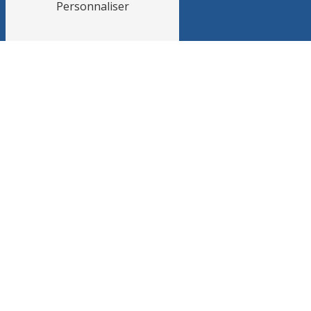
Personnaliser
ADRESSE
15 avenue Pierre Grand
84300 Cavaillon
TÉLÉPHONE
04 90 71 30 43
E-MAIL