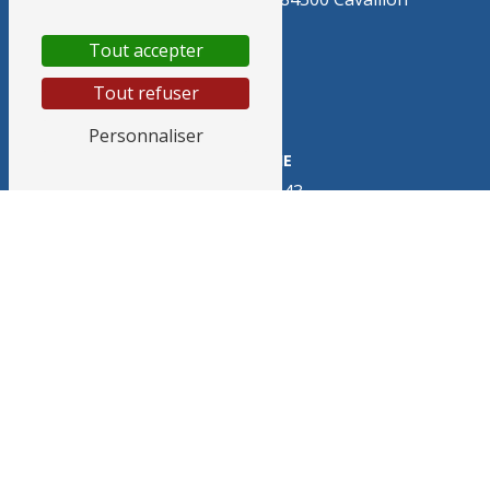
Tout accepter
Tout refuser
Personnaliser
TÉLÉPHONE
04 90 71 30 43
E-MAIL
cleancorp.ltd@gmail.com
N'hésitez pas à nous
contacter