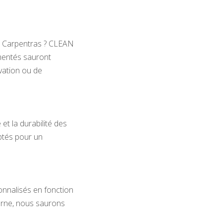
 à Carpentras ? CLEAN
mentés sauront
ovation ou de
 la durabilité des
aptés pour un
onnalisés en fonction
terne, nous saurons