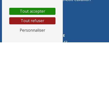
Tout accepter
Tout refuser
Personnaliser
TÉLÉPHONE
04 90 71 30 43
E-MAIL
cleancorp.ltd@gmail.com
N'hésitez pas à nous
contacter